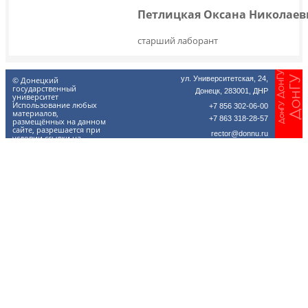
Петлицкая Оксана Николае
старший лаборант
ул. Университетская, 24,
© Донецкий
государственный
Донецк, 283001, ДНР
университет
Использование любых
+7 856 302-06-00
материалов,
+7 863 318-28-57
размещённых на данном
сайте, разрешается при
rector@donnu.ru
условии ссылки на
donnu.ru.