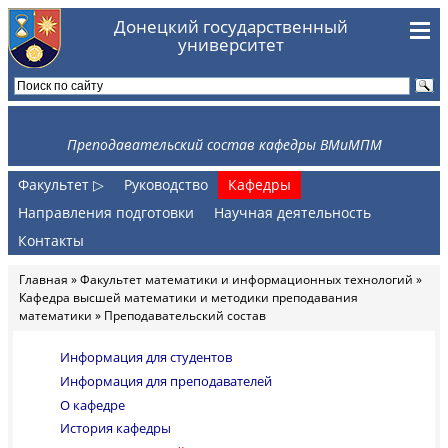
Перейти к основному содержанию
Донецкий государственный
университет
Преподавательский состав кафедры ВМиМПМ
Факультет ▷
Руководство
Кафедры
Направления подготовки
Научная деятельность
Контакты
Главная
»
Факультет математики и информационных технологий
»
Вы здесь
Кафедра высшей математики и методики преподавания
математики
» Преподавательский состав
Информация для студентов
Информация для преподавателей
О кафедре
История кафедры