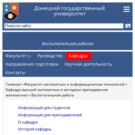
Перейти к основному содержанию
Донецкий государственный
университет
Воспитательная работа
Факультет ▷
Руководство
Кафедры
Направления подготовки
Научная деятельность
Контакты
Главная
»
Факультет математики и информационных технологий
»
Вы здесь
Кафедра высшей математики и методики преподавания
математики
» Воспитательная работа
Информация для студентов
Информация для преподавателей
О кафедре
История кафедры